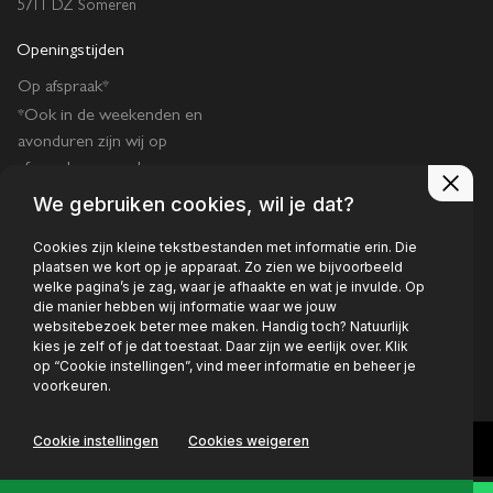
5711 DZ Someren
Openingstijden
Op afspraak*
*Ook in de weekenden en
avonduren zijn wij op
afspraak geopend.
We gebruiken cookies, wil je dat?
Cookies zijn kleine tekstbestanden met informatie erin. Die
plaatsen we kort op je apparaat. Zo zien we bijvoorbeeld
welke pagina’s je zag, waar je afhaakte en wat je invulde. Op
die manier hebben wij informatie waar we jouw
Privacy policy
websitebezoek beter mee maken. Handig toch? Natuurlijk
kies je zelf of je dat toestaat. Daar zijn we eerlijk over. Klik
op “Cookie instellingen”, vind meer informatie en beheer je
voorkeuren.
Cookie instellingen
Cookies weigeren