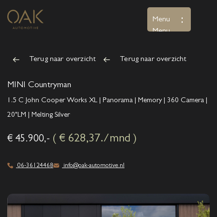
Menu
Menu
Terug naar overzicht
Terug naar overzicht
Home
Aanbod
MINI Countryman
1.5 C John Cooper Works XL | Panorama | Memory | 360 Camera |
Diensten
20"LM | Melting Silver
Over ons
( € 628,37./mnd )
€ 45.900,-
Verkocht
06-36124468
info@oak-automotive.nl
Contact