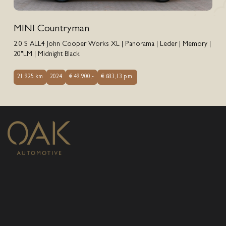
MINI Countryman
2.0 S ALL4 John Cooper Works XL | Panorama | Leder | Memory |
20"LM | Midnight Black
21.925 km
2024
€ 49.900,-
€ 683,13.p.m.