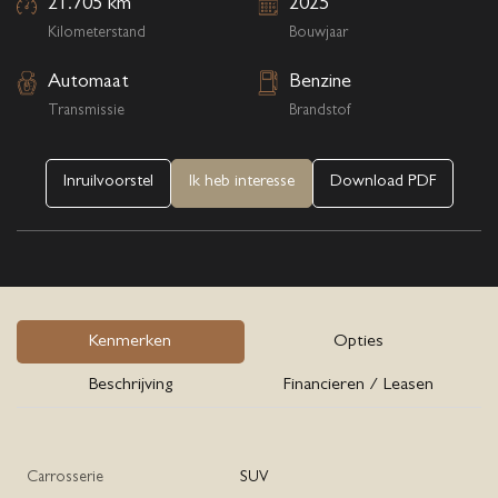
21.705 km
2025
Kilometerstand
Bouwjaar
Automaat
Benzine
Transmissie
Brandstof
Inruilvoorstel
Ik heb interesse
Download PDF
Kenmerken
Opties
Beschrijving
Financieren / Leasen
Carrosserie
SUV