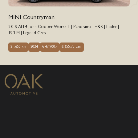
MINI Countryman
2.0 S ALL4 John Cooper Works L | Panorama | H&K | Leder |
19"LM | Legend Grey
21.655 km
2024
€ 47.900,-
€ 655,75.p.m.