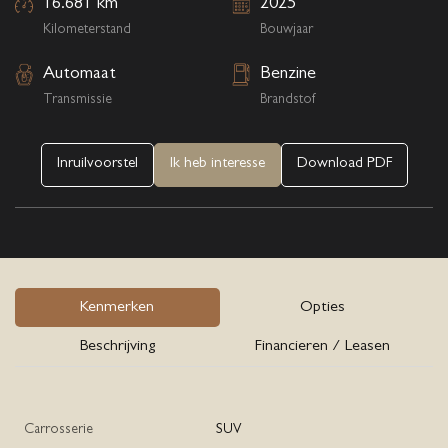
16.681 km
2025
Kilometerstand
Bouwjaar
Automaat
Benzine
Transmissie
Brandstof
Inruilvoorstel
Ik heb interesse
Download PDF
Kenmerken
Opties
Beschrijving
Financieren / Leasen
Carrosserie
SUV