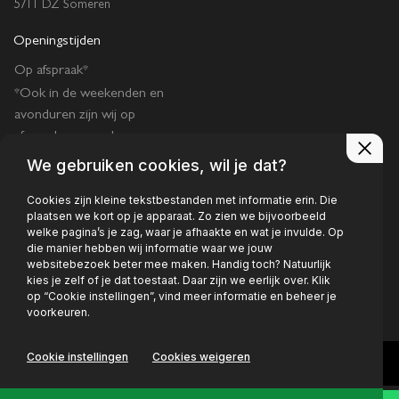
5711 DZ Someren
Openingstijden
Op afspraak*
*Ook in de weekenden en
avonduren zijn wij op
afspraak geopend.
We gebruiken cookies, wil je dat?
Cookies zijn kleine tekstbestanden met informatie erin. Die
plaatsen we kort op je apparaat. Zo zien we bijvoorbeeld
welke pagina’s je zag, waar je afhaakte en wat je invulde. Op
die manier hebben wij informatie waar we jouw
Privacy policy
websitebezoek beter mee maken. Handig toch? Natuurlijk
kies je zelf of je dat toestaat. Daar zijn we eerlijk over. Klik
op “Cookie instellingen”, vind meer informatie en beheer je
voorkeuren.
Cookie instellingen
Cookies weigeren