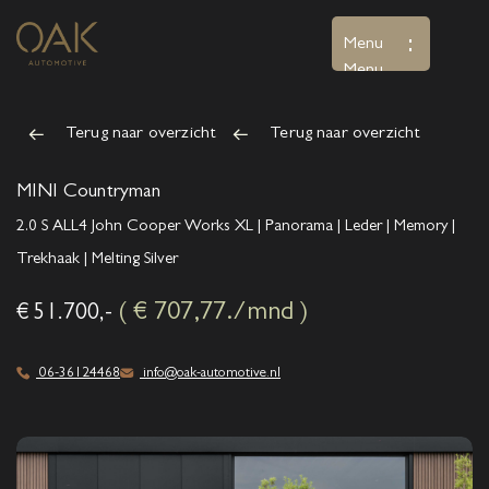
Menu
Menu
Terug naar overzicht
Terug naar overzicht
Home
Aanbod
MINI Countryman
2.0 S ALL4 John Cooper Works XL | Panorama | Leder | Memory |
Diensten
Trekhaak | Melting Silver
Over ons
( € 707,77./mnd )
€ 51.700,-
Verkocht
06-36124468
info@oak-automotive.nl
Contact