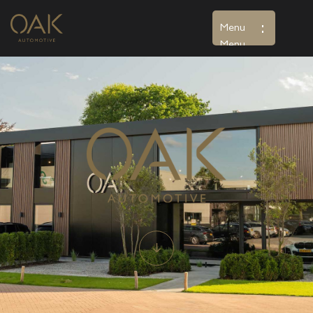
Menu
Menu
Home
Aanbod
Diensten
Over ons
Verkocht
Contact