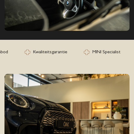
d
Kwaliteitsgarantie
MINI Specialist