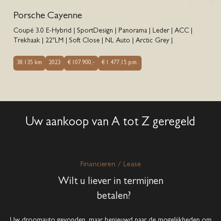
Porsche Cayenne
Coupé 3.0 E-Hybrid | SportDesign | Panorama | Leder | ACC |
Trekhaak | 22"LM | Soft Close | NL Auto | Arctic Grey |
38.135 km
2023
€ 107.900,-
€ 1.477,15.p.m.
Uw aankoop van A tot Z geregeld
Financieren / Lease
Wilt u liever in termijnen
betalen?
Uw droomauto gevonden, maar benieuwd naar de mogelijkheden om