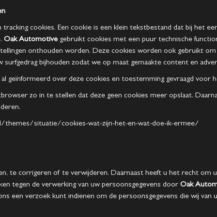
en
n tracking cookies. Een cookie is een klein tekstbestand dat bij het 
e.
Oak Automotive
gebruikt cookies met een puur technische function
stellingen onthouden worden. Deze cookies worden ook gebruikt om 
uw surfgedrag bijhouden zodat we op maat gemaakte content en adver
 al geïnformeerd over deze cookies en toestemming gevraagd voor he
rowser zo in te stellen dat deze geen cookies meer opslaat. Daarnaas
jderen.
n.nl/themes/situatie/cookies-wat-zijn-het-en-wat-doe-ik-ermee/
en, te corrigeren of te verwijderen. Daarnaast heeft u het recht o
aken tegen de verwerking van uw persoonsgegevens door
Oak Autom
 ons een verzoek kunt indienen om de persoonsgegevens die wij van 