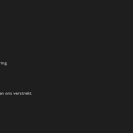
Home
Aanbod
ing.
Diensten
Over ons
n ons verstrekt.
Verkocht
Contact