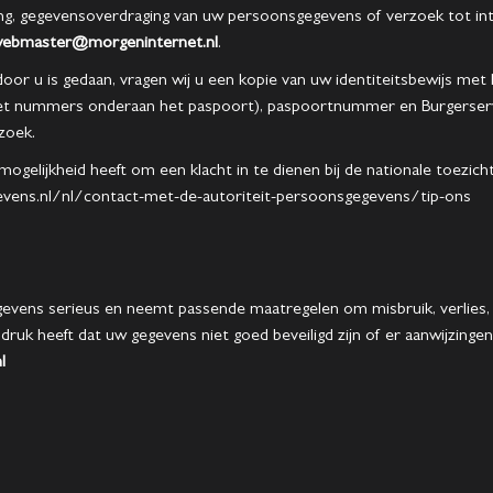
ering, gegevensoverdraging van uw persoonsgegevens of verzoek tot i
ebmaster@morgeninternet.nl
.
door u is gedaan, vragen wij u een kopie van uw identiteitsbewijs me
met nummers onderaan het paspoort), paspoortnummer en Burgerser
zoek.
 mogelijkheid heeft om een klacht in te dienen bij de nationale toezi
egevens.nl/nl/contact-met-de-autoriteit-persoonsgegevens/tip-ons
vens serieus en neemt passende maatregelen om misbruik, verlies
ndruk heeft dat uw gegevens niet goed beveiligd zijn of er aanwijzing
l