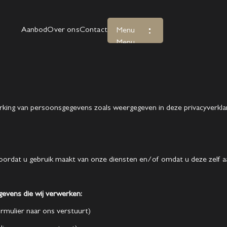
Aanbod
Over ons
Contact
Menu
Menu
rking van persoonsgegevens zoals weergegeven in deze privacyverklar
rdat u gebruik maakt van onze diensten en/of omdat u deze zelf aa
evens die wij verwerken:
rmulier naar ons verstuurt)