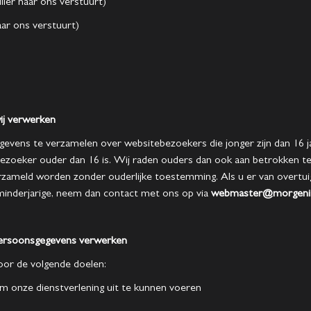
ier naar ons verstuurt)
aar ons verstuurt)
ij verwerken
egevens te verzamelen over websitebezoekers die jonger zijn dan 16 
oeker ouder dan 16 is. Wij raden ouders dan ook aan betrokken te zi
zameld worden zonder ouderlijke toestemming. Als u er van overtui
inderjarige, neem dan contact met ons op via
webmaster@morgenin
 persoonsgegevens verwerken
or de volgende doelen:
 om onze dienstverlening uit te kunnen voeren