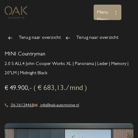
Menu
Menu
Terug naar overzicht
Terug naar overzicht
Home
Aanbod
MINI Countryman
2.0 S ALL4 John Cooper Works XL | Panorama | Leder | Memory |
Diensten
20"LM | Midnight Black
Over ons
( € 683,13./mnd )
€ 49.900,-
Verkocht
06-36124468
info@oak-automotive.nl
Contact