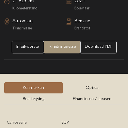
21.925 km
2024
Kilometerstand
Bouwjaar
Automaat
Benzine
Transmissie
Brandstof
Inruilvoorstel
Ik heb interesse
Download PDF
Kenmerken
Opties
Beschrijving
Financieren / Leasen
Carrosserie
SUV