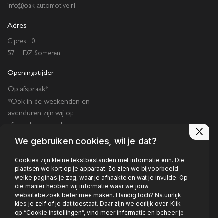
info@oak-automotive.nl
Adres
Cipres 10
5711 DZ Someren
Openingstijden
Op afspraak*
*Ook in de weekenden en
avonduren zijn wij op
afspraak geopend.
We gebruiken cookies, wil je dat?
Cookies zijn kleine tekstbestanden met informatie erin. Die
plaatsen we kort op je apparaat. Zo zien we bijvoorbeeld
welke pagina’s je zag, waar je afhaakte en wat je invulde. Op
die manier hebben wij informatie waar we jouw
Privacy policy
websitebezoek beter mee maken. Handig toch? Natuurlijk
kies je zelf of je dat toestaat. Daar zijn we eerlijk over. Klik
op “Cookie instellingen”, vind meer informatie en beheer je