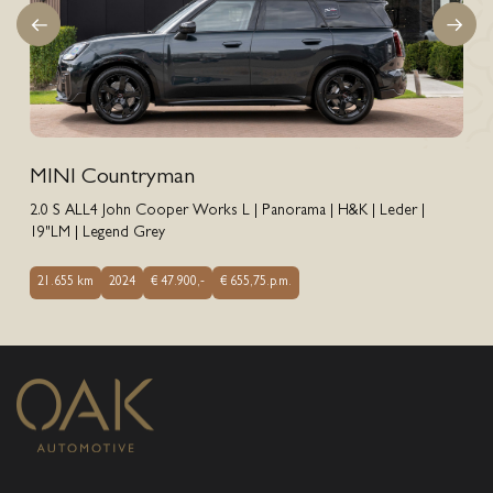
MINI Countryman
2.0 S ALL4 John Cooper Works L | Panorama | H&K | Leder |
19"LM | Legend Grey
21.655 km
2024
€ 47.900,-
€ 655,75.p.m.