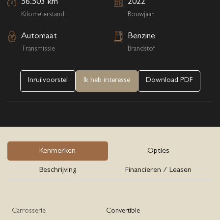
56.503 km
2022
Kilometerstand
Bouwjaar
Automaat
Benzine
Transmissie
Brandstof
Inruilvoorstel
Ik heb interesse
Download PDF
Kenmerken
Opties
Beschrijving
Financieren / Leasen
Carrosserie
Convertible