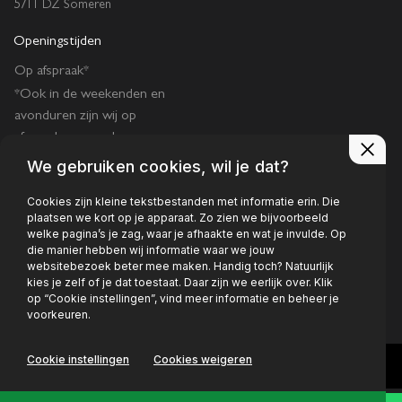
5711 DZ Someren
Openingstijden
Op afspraak*
*Ook in de weekenden en
avonduren zijn wij op
afspraak geopend.
We gebruiken cookies, wil je dat?
Cookies zijn kleine tekstbestanden met informatie erin. Die
plaatsen we kort op je apparaat. Zo zien we bijvoorbeeld
welke pagina’s je zag, waar je afhaakte en wat je invulde. Op
die manier hebben wij informatie waar we jouw
Privacy policy
websitebezoek beter mee maken. Handig toch? Natuurlijk
kies je zelf of je dat toestaat. Daar zijn we eerlijk over. Klik
op “Cookie instellingen”, vind meer informatie en beheer je
voorkeuren.
Cookie instellingen
Cookies weigeren