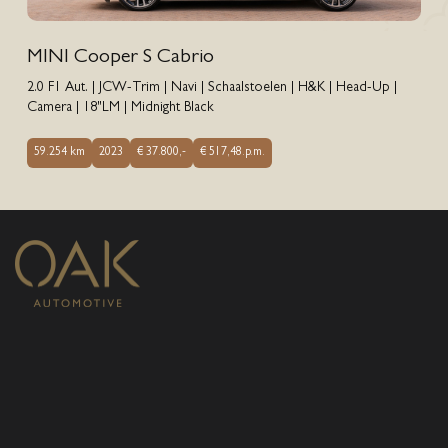
MINI Cooper S Cabrio
2.0 F1 Aut. | JCW-Trim | Navi | Schaalstoelen | H&K | Head-Up |
Camera | 18"LM | Midnight Black
59.254 km
2023
€ 37.800,-
€ 517,48.p.m.