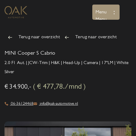
Menu
Menu
Terug naar overzicht
Terug naar overzicht
Home
Aanbod
MINI Cooper S Cabrio
2.0 F1 Aut. | JCW-Trim | H&K | Head-Up | Camera | 17"LM | White
Diensten
Silver
Over ons
( € 477,78./mnd )
€ 34.900,-
Verkocht
06-36124468
info@oak-automotive.nl
Contact