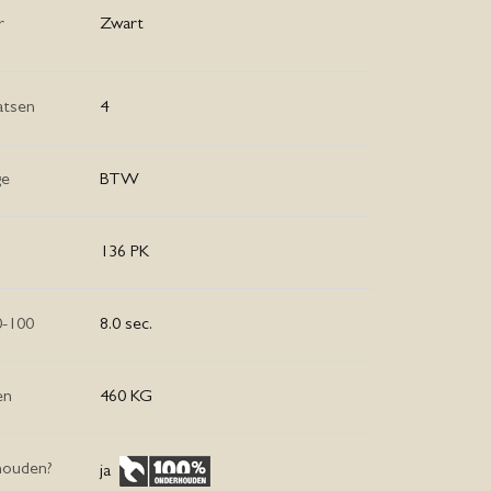
r
Zwart
atsen
4
ge
BTW
136 PK
0-100
8.0 sec.
en
460 KG
houden?
ja