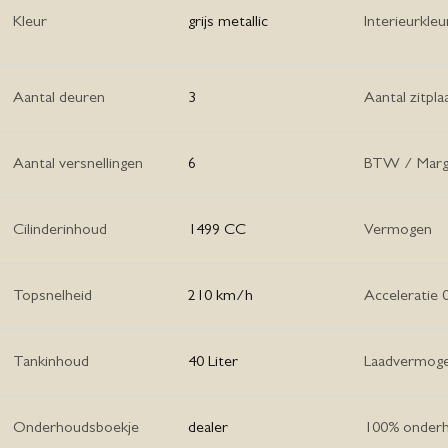
Kleur
grijs metallic
Interieurkleu
Aantal deuren
3
Aantal zitpla
Aantal versnellingen
6
BTW / Mar
Cilinderinhoud
1499 CC
Vermogen
Topsnelheid
210 km/h
Acceleratie 
Tankinhoud
40 Liter
Laadvermog
Onderhoudsboekje
dealer
100% onder