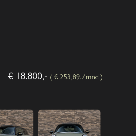
Home
Aanbod
Diensten
€ 18.800,-
( € 253,89./mnd )
Over ons
Verkocht
Contact