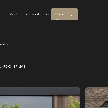
Aanbod
Over ons
Contact
Menu
Menu
zicht
 | PDC | 17"LM |