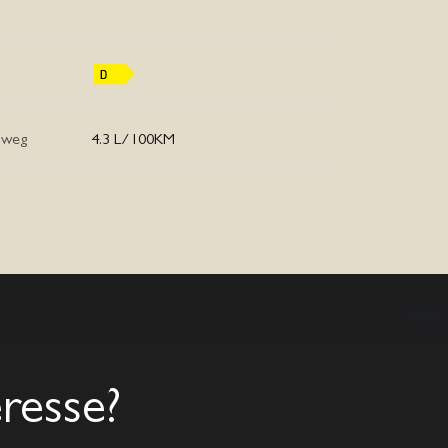
lweg
4.3 L/100KM
eresse?