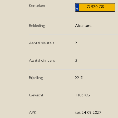
Kenteken
G-920-GS
Bekleding
Alcantara
Aantal sleutels
2
Aantal cilinders
3
Bijtelling
22 %
Gewicht
1105 KG
APK
tot 24-09-2027