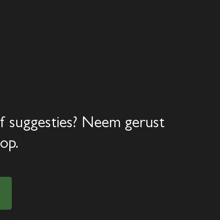
Home
Aanbod
Diensten
f suggesties? Neem gerust
Over ons
op.
Verkocht
Contact