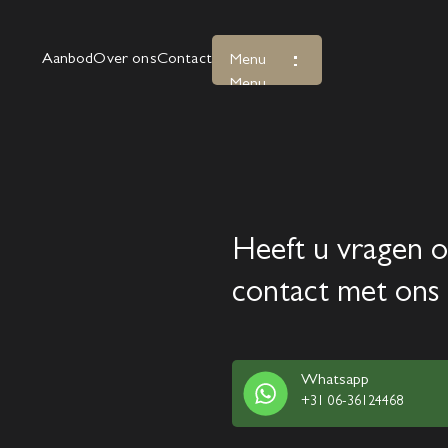
Aanbod
Over ons
Contact
Menu
Menu
Heeft u vragen o
contact met ons 
Whatsapp
+31 06-36124468