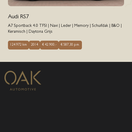
Audi RS7
A7 Sportback 4.0 TFSI | Navi | Leder | Memory | Schuifdak | B&O |
Keramisch | Daytona Grijs
124.972 km
2014
€ 42.900,-
€ 587,30.p.m.