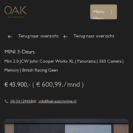
Menu
Menu
Terug naar overzicht
Terug naar overzicht
Home
Aanbod
MINI 3-Deurs
Mini 2.0 JCW John Cooper Works XL | Panorama | 360 Camera |
Diensten
Memory | British Racing Geen
Over ons
( € 600,99./mnd )
€ 43.900,-
Verkocht
06-36124468
info@oak-automotive.nl
Contact