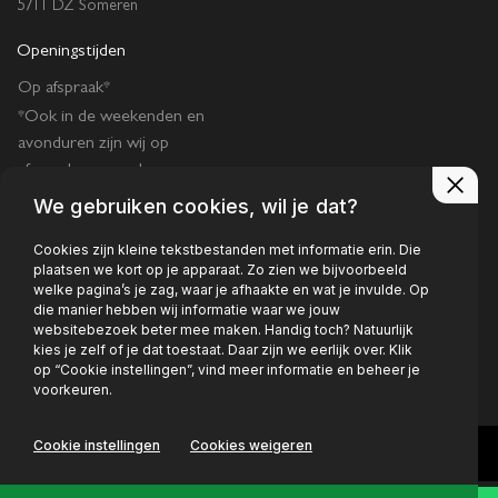
5711 DZ Someren
Openingstijden
Op afspraak*
*Ook in de weekenden en
avonduren zijn wij op
afspraak geopend.
We gebruiken cookies, wil je dat?
Cookies zijn kleine tekstbestanden met informatie erin. Die
plaatsen we kort op je apparaat. Zo zien we bijvoorbeeld
welke pagina’s je zag, waar je afhaakte en wat je invulde. Op
die manier hebben wij informatie waar we jouw
Privacy policy
websitebezoek beter mee maken. Handig toch? Natuurlijk
kies je zelf of je dat toestaat. Daar zijn we eerlijk over. Klik
op “Cookie instellingen”, vind meer informatie en beheer je
voorkeuren.
Cookie instellingen
Cookies weigeren