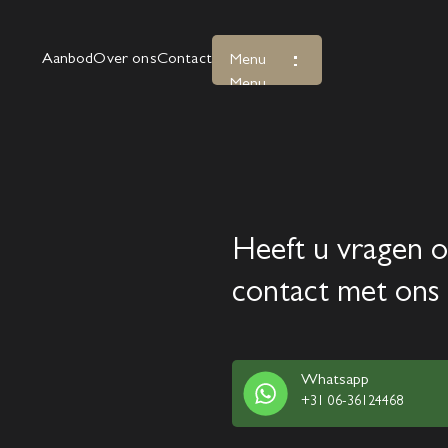
Aanbod
Over ons
Contact
Menu
Menu
Heeft u vragen o
contact met ons 
Whatsapp
+31 06-36124468