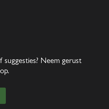
Home
Aanbod
Diensten
f suggesties? Neem gerust
Over ons
op.
Verkocht
Contact