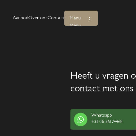
Aanbod
Over ons
Contact
Menu
Menu
Heeft u vragen o
contact met ons 
Whatsapp
+31 06-36124468