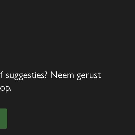
Home
Aanbod
Diensten
f suggesties? Neem gerust
Over ons
op.
Verkocht
Contact